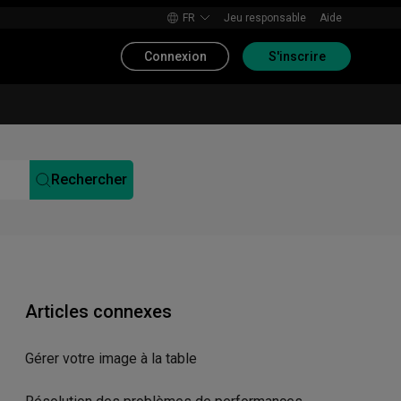
FR
Jeu responsable
Aide
Connexion
S'inscrire
Rechercher
Articles connexes
Gérer votre image à la table