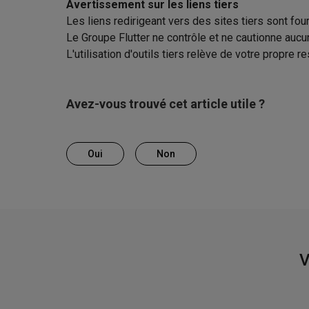
Avertissement sur les liens tiers
Les liens redirigeant vers des sites tiers sont fourni
Le Groupe Flutter ne contrôle et ne cautionne aucun
L'utilisation d'outils tiers relève de votre propre r
Avez-vous trouvé cet article utile ?
Oui
Non
V