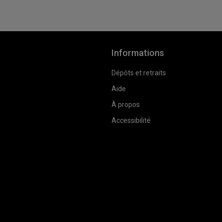
Informations
Dépôts et retraits
Aide
À propos
Accessibilité