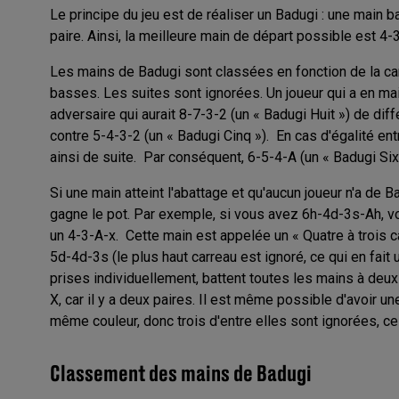
Le principe du jeu est de réaliser un Badugi : une main 
paire. Ainsi, la meilleure main de départ possible est 4
Les mains de Badugi sont classées en fonction de la ca
basses. Les suites sont ignorées. Un joueur qui a en mai
adversaire qui aurait 8-7-3-2 (un « Badugi Huit ») de dif
contre 5-4-3-2 (un « Badugi Cinq »). En cas d'égalité ent
ainsi de suite. Par conséquent, 6-5-4-A (un « Badugi Six-
Si une main atteint l'abattage et qu'aucun joueur n'a de B
gagne le pot. Par exemple, si vous avez 6h-4d-3s-Ah, vo
un 4-3-A-x. Cette main est appelée un « Quatre à trois c
5d-4d-3s (le plus haut carreau est ignoré, ce qui en fait 
prises individuellement, battent toutes les mains à deu
X, car il y a deux paires. Il est même possible d'avoir u
même couleur, donc trois d'entre elles sont ignorées, ce 
Classement des mains de Badugi