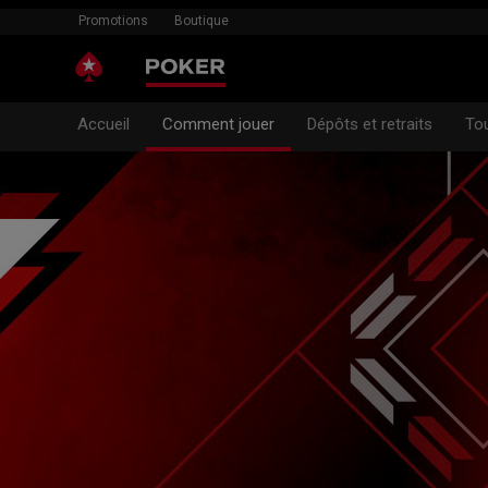
Promotions
Boutique
Accueil
Comment jouer
Dépôts et retraits
To