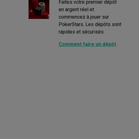
Faites votre premier dépôt
en argent réel et
commencez à jouer sur
PokerStars. Les dépôts sont
rapides et sécurisés.
Comment faire un dépôt