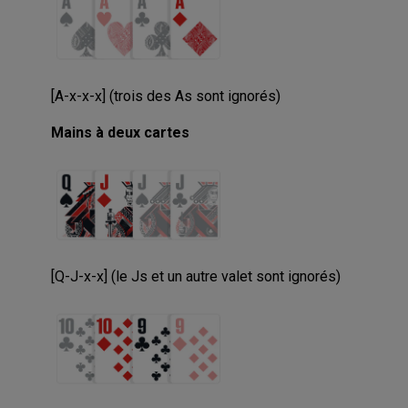
[A-x-x-x] (trois des As sont ignorés)
Mains à deux cartes
[Q-J-x-x] (le Js et un autre valet sont ignorés)