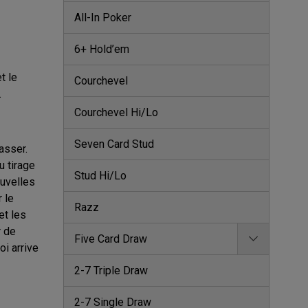
All-In Poker
6+ Hold’em
t le
Courchevel
.
Courchevel Hi/Lo
Seven Card Stud
asser.
u tirage
Stud Hi/Lo
ouvelles
 le
Razz
et les
r de
Five Card Draw
oi arrive
2-7 Triple Draw
2-7 Single Draw