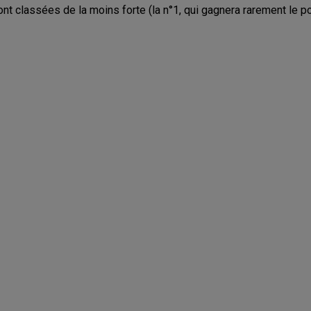
t classées de la moins forte (la n°1, qui gagnera rarement le pot