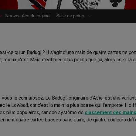
Nouveautés du logiciel
Salle de poker
'est-ce qu'un Badugi ? Il s'agit d'une main de quatre cartes ne co
 mieux c'est. Mais c'est bien plus pointu que ça, alors lisez la s
vous le connaissez. Le Badugi, originaire d'Asie, est une varian
c le Lowball, car c'est la main la plus basse qui l'emporte. Il dif
 les plus populaires, car son système de
classement des main
tiennent quatre cartes basses sans paire, de quatre couleurs diff