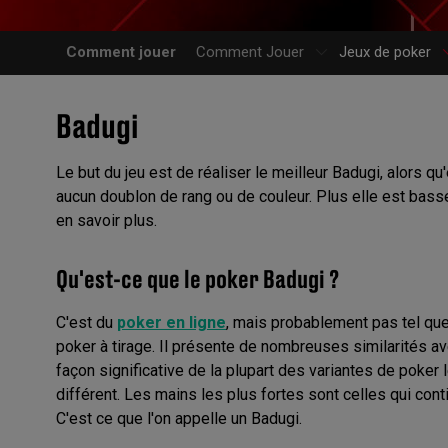
Comment jouer
Comment Jouer
Jeux de poker
Badugi
Le but du jeu est de réaliser le meilleur Badugi, alors qu
aucun doublon de rang ou de couleur. Plus elle est basse,
en savoir plus.
Qu'est-ce que le poker Badugi ?
C'est du
poker en ligne
, mais probablement pas tel que 
poker à tirage. Il présente de nombreuses similarités ave
façon significative de la plupart des variantes de poker
différent. Les mains les plus fortes sont celles qui con
C'est ce que l'on appelle un Badugi.