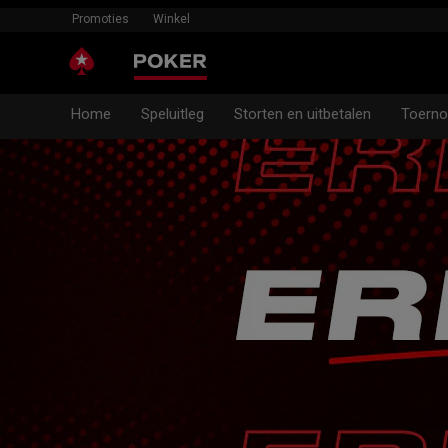
Promoties
Winkel
Home
Speluitleg
Storten en uitbetalen
Toerno