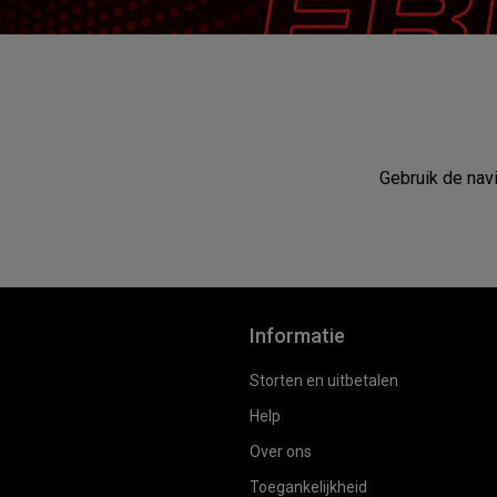
Gebruik de nav
Informatie
Storten en uitbetalen
Help
Over ons
Toegankelijkheid