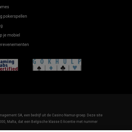
ames
eg pokerspellen
og
p je mobiel
kerevenementen
gamingLabs
helpEn
ates
agement SA, een bedrijf uit de Casino Namur-groep. Deze site
 1000, Malta, dat een Belgische klasse E-licentie met nummer