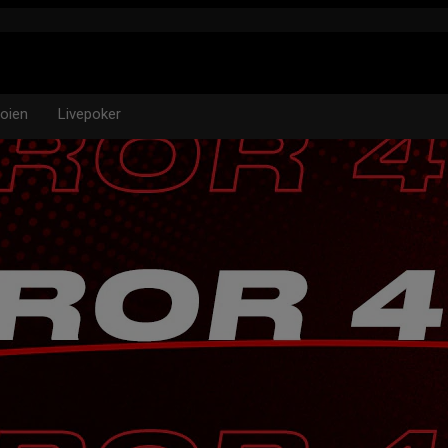
oien
Livepoker