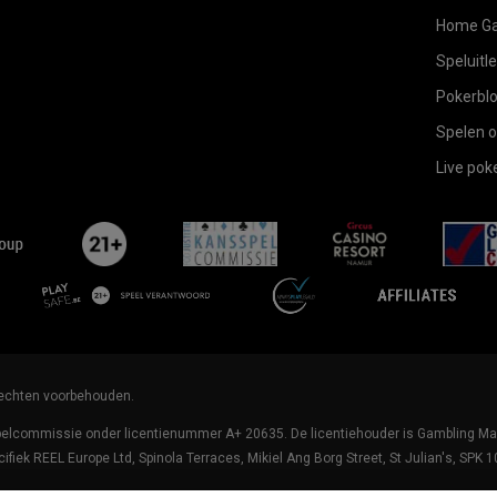
Home G
Speluitl
Pokerbl
Spelen o
Live po
flutterLogo
plus21
bgc
casinoAmur
playsafe-
-
affili
en
-
-
 rechten voorbehouden.
spelcommissie onder licentienummer A+ 20635. De licentiehouder is Gambling Man
fiek REEL Europe Ltd, Spinola Terraces, Mikiel Ang Borg Street, St Julian's, SPK