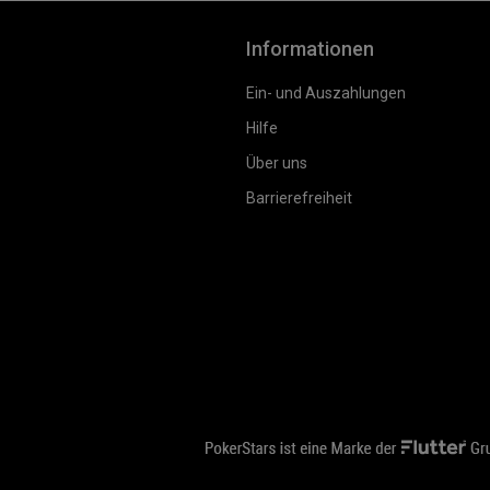
gleichzeitig optimiert.
Ja. Wenn du noch an deinen Pokerskills feilst, sind u
Informationen
echtes Geld Poker spielen. Beide Varianten sind mobil
Ein- und Auszahlungen
Hilfe
Über uns
Barrierefreiheit