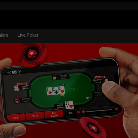
niere
Live Poker