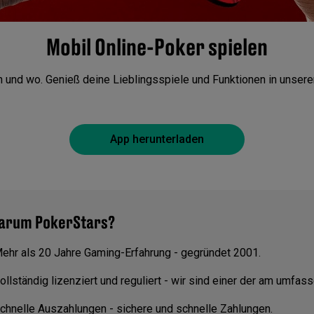
Mobil Online-Poker spielen
und wo. Genieß deine Lieblingsspiele und Funktionen in unserer
App herunterladen
arum PokerStars?
Mehr als 20 Jahre Gaming-Erfahrung - gegründet 2001.
Vollständig lizenziert und reguliert - wir sind einer der am umfa
Schnelle Auszahlungen - sichere und schnelle Zahlungen.