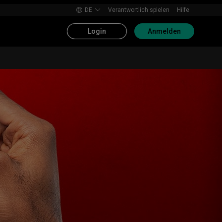
DE
Verantwortlich spielen
Hilfe
Login
Anmelden