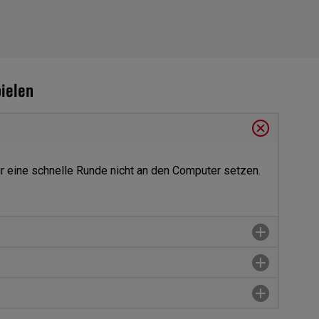
ielen
für eine schnelle Runde nicht an den Computer setzen.
 dein Guthaben geschützt ist, und jederzeit
für reibungsloses Pokerspielen an mehreren Tischen