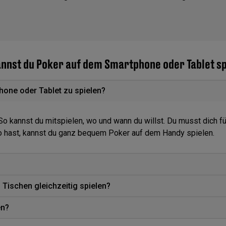
annst du Poker auf dem Smartphone oder Tablet sp
hone oder Tablet zu spielen?
t: So kannst du mitspielen, wo und wann du willst. Du musst dich 
o hast, kannst du ganz bequem Poker auf dem Handy spielen.
 Tischen gleichzeitig spielen?
obile-App sicher und geschützt. Du kannst darauf vertrauen, dass
en?
t du mehr als ein Spiel gleichzeitig spielen. Wir haben die App 