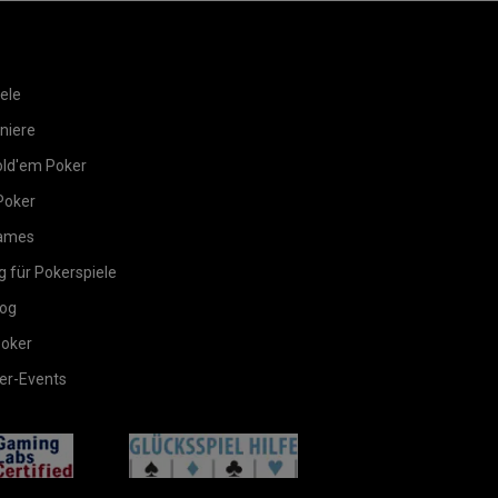
ald du auf dein Können vertraust, kannst du dann um
ele
niere
old'em Poker
Poker
ames
g für Pokerspiele
log
Poker
er-Events
gamingLabs
helpEn
ates