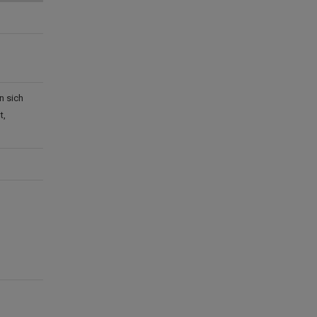
n sich
t,