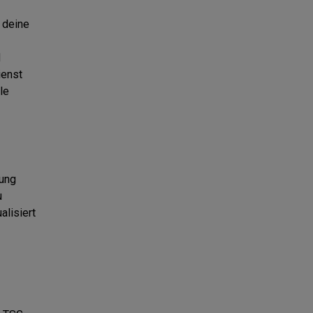
 deine
d
ienst
le
rung
u
alisiert