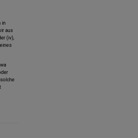
 in
wir aus
r (iv),
keines
twa
oder
 solche
t