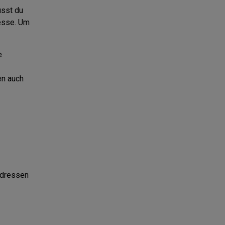
usst du
esse. Um
e
en auch
Adressen