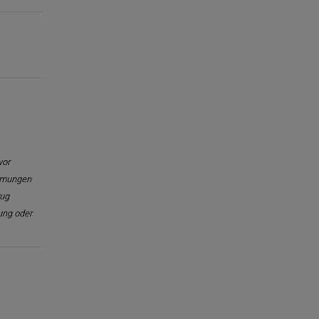
vor
immungen
rug
ung oder