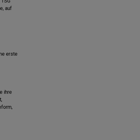
t TSG
e, auf
ne erste
e ihre
,
eform,