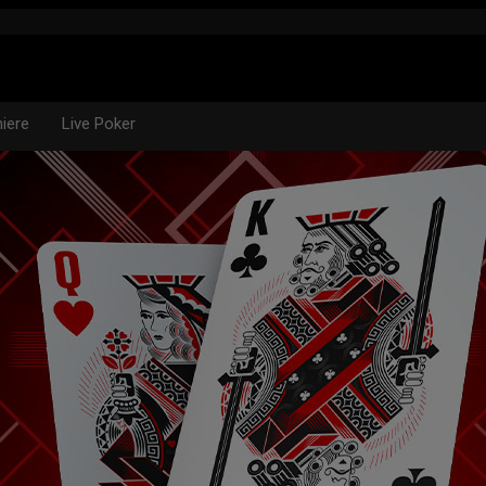
niere
Live Poker