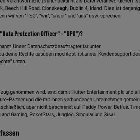
n Verantwortliche (früher bekannt als Datenverantwortlicher) is
rk, Beech Hill Road, Clonskeagh, Dublin 4, Irland. Dies ist derjenig
n wir von "TSG", "wir", "unser" und "uns" usw. sprechen.
"Data Protection Officer" - "DPO")?
rnannt. Unser Datenschutzbeauftragter ist unter
 du deine Rechte ausüben möchtest, ist unser Kundensupport dei
chte" unten.
zug genommen wird, sind damit Flutter Entertainment plc und all
ture-Partner und die mit ihnen verbundenen Unternehmen gemeint
schließlich, aber nicht beschränkt auf Paddy Power, Betfair, Tim
 and Gaming, PokerStars, Junglee, Singular und Sisal.
rfassen