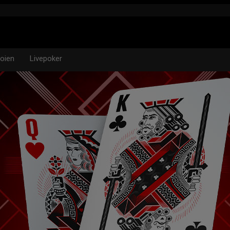
oien
Livepoker