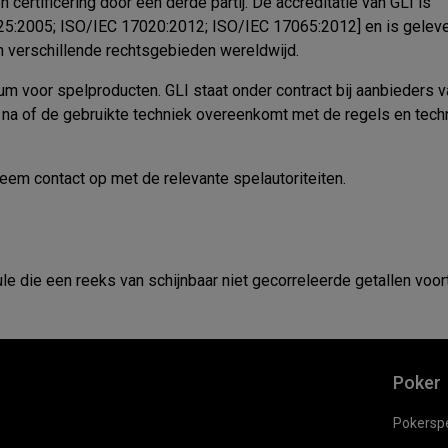
 certificering door een derde partij. De accreditatie van GLI is
5:2005; ISO/IEC 17020:2012; ISO/IEC 17065:2012] en is gelev
in verschillende rechtsgebieden wereldwijd.
um voor spelproducten. GLI staat onder contract bij aanbieders v
t na of de gebruikte techniek overeenkomt met de regels en tec
m contact op met de relevante spelautoriteiten.
e die een reeks van schijnbaar niet gecorreleerde getallen voor
Poker
Pokerspe