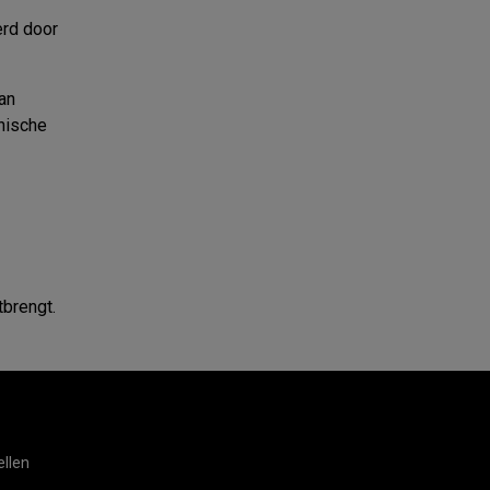
erd door
an
hnische
tbrengt.
llen