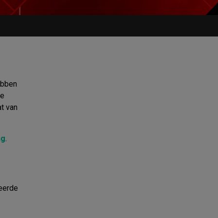
ebben
de
at van
ng
.
eerde