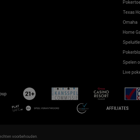
Pokerto
Texas H
Omaha
Home G
Speluitl
Pokerbl
Spelen o
Live po
flutterLogo
plus21
bgc
casinoAmur
playsafe-
-
affili
en
-
-
 rechten voorbehouden.