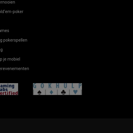
ernooien
old'em-poker
ames
eg pokerspellen
og
p je mobiel
kerevenementen
gamingLabs
helpEn
ates