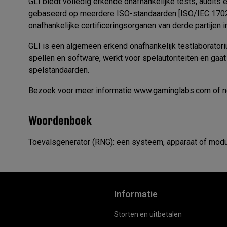
GLI biedt volledig erkende onafhankelijke tests, audits en
gebaseerd op meerdere ISO-standaarden [ISO/IEC 1702
onafhankelijke certificeringsorganen van derde partijen 
GLI is een algemeen erkend onafhankelijk testlaboratori
spellen en software, werkt voor spelautoriteiten en gaa
spelstandaarden.
Bezoek voor meer informatie www.gaminglabs.com of nee
Woordenboek
Toevalsgenerator (RNG): een systeem, apparaat of modul
Informatie
Storten en uitbetalen