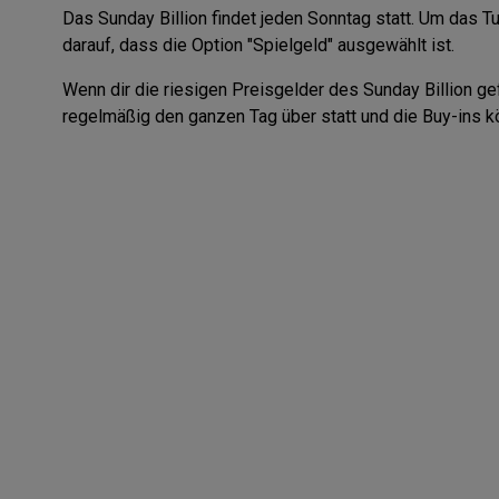
Das Sunday Billion findet jeden Sonntag statt. Um das Tu
darauf, dass die Option "Spielgeld" ausgewählt ist.
Wenn dir die riesigen Preisgelder des Sunday Billion gef
regelmäßig den ganzen Tag über statt und die Buy-ins kö