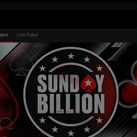
niere
Live Poker