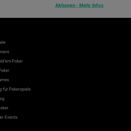
Aktionen - Mehr Infos
ele
niere
old'em Poker
Poker
ames
g für Pokerspiele
log
Poker
er-Events