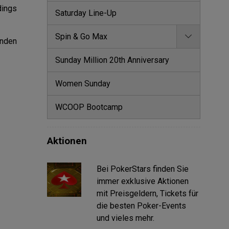
dings
Saturday Line-Up
Spin & Go Max
inden
Sunday Million 20th Anniversary
Women Sunday
WCOOP Bootcamp
Aktionen
Bei PokerStars finden Sie
immer exklusive Aktionen
mit Preisgeldern, Tickets für
die besten Poker-Events
und vieles mehr.