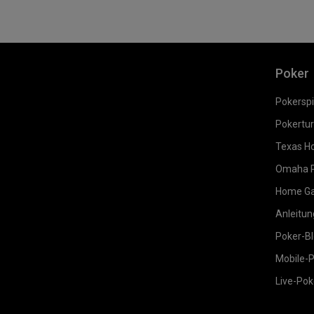
Poker
Pokerspi
Pokertur
Texas H
Omaha 
Home G
Anleitun
Poker-B
Mobile-
Live-Pok