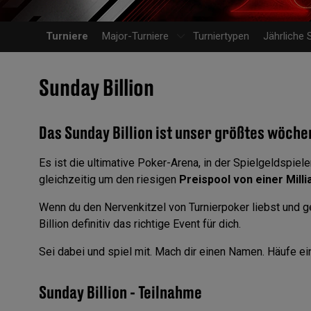
Turniere
Major-Turniere
Turniertypen
Jährliche 
Sunday Billion
Das Sunday Billion ist unser größtes wöche
Es ist die ultimative Poker-Arena, in der Spielgeldspiel
gleichzeitig um den riesigen
Preispool von einer Milli
Wenn du den Nervenkitzel von Turnierpoker liebst und 
Billion definitiv das richtige Event für dich.
Sei dabei und spiel mit. Mach dir einen Namen. Häufe ei
Sunday Billion - Teilnahme