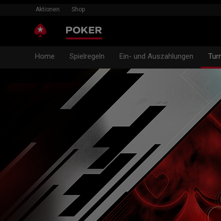
Aktionen
Shop
Home
Spielregeln
Ein- und Auszahlungen
Tur