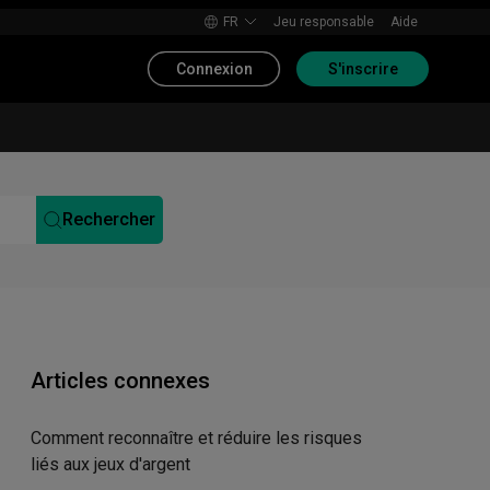
FR
Jeu responsable
Aide
Connexion
S'inscrire
Rechercher
Articles connexes
Comment reconnaître et réduire les risques
liés aux jeux d'argent