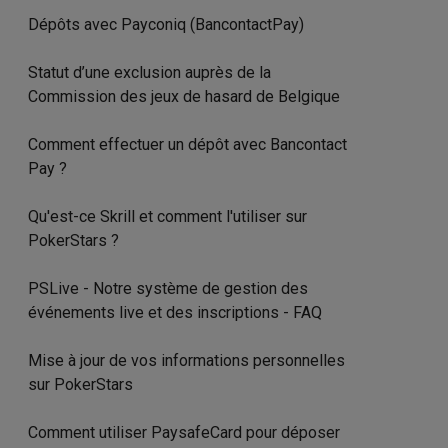
Dépôts avec Payconiq (BancontactPay)
Statut d’une exclusion auprès de la
Commission des jeux de hasard de Belgique
Comment effectuer un dépôt avec Bancontact
Pay ?
Qu'est-ce Skrill et comment l'utiliser sur
PokerStars ?
PSLive - Notre système de gestion des
événements live et des inscriptions - FAQ
Mise à jour de vos informations personnelles
sur PokerStars
Comment utiliser PaysafeCard pour déposer