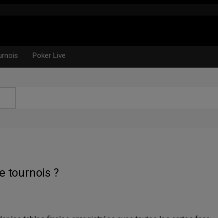
urnois
Poker Live
 tournois ?