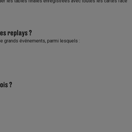
er les tables finales enregistrées avec toutes les cartes face
es replays ?
de grands événements, parmi lesquels :
ois ?