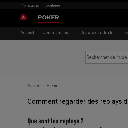
Promotions
Boutique
Accueil
Comment jouer
Dépôts et retraits
To
Accueil
Poker
Comment regarder des replays de
Que sont les replays ?