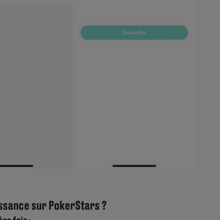
ssance sur PokerStars ?
re fois :