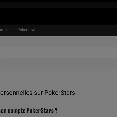
urnois
Poker Live
personnelles sur PokerStars
on compte PokerStars ?