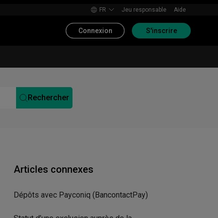
FR
Jeu responsable
Aide
Connexion
S'inscrire
Rechercher
Articles connexes
Dépôts avec Payconiq (BancontactPay)