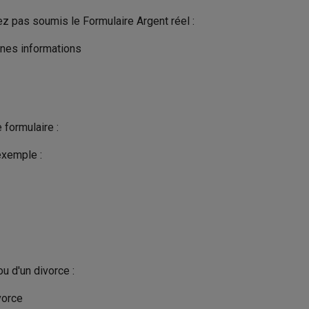
ez pas soumis le Formulaire Argent réel :
nnes informations
 formulaire :
exemple :
u d'un divorce :
vorce