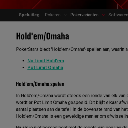
Speluitleg
Pokeren
Pokervarianten
Software
Hold'em/Omaha
PokerStars biedt 'Hold'em/Omaha'-spellen aan, waarin 
No Limit Hold'em
Pot Limit Omaha
Hold'em/Omaha spelen
In Hold'em/Omaha wordt steeds één ronde van elk van d
wordt er Pot Limit Omaha gespeeld. Dit blijft elkaar afwi
aantal plaatsen aan de tafel. In de bovenste rand van het
Hold'em/Omaha is een geweldige manier om afwisseling 
Ga als je niet bekend bent met de regels van een van dez