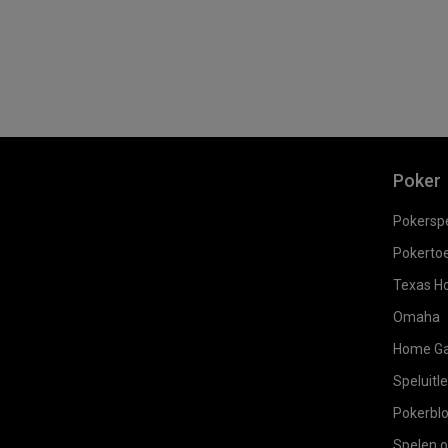
Poker
Pokerspe
Pokerto
Texas H
Omaha
Home G
Speluitl
Pokerbl
Spelen o