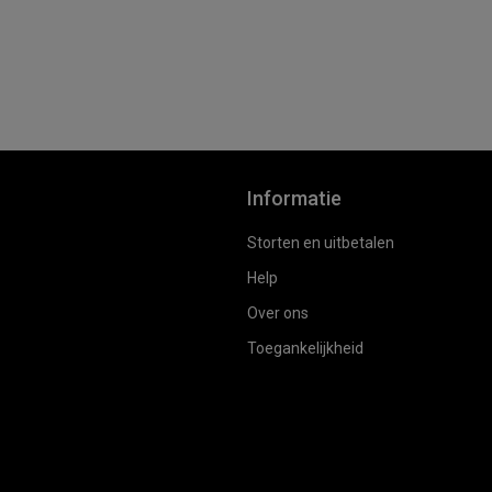
Informatie
Storten en uitbetalen
Help
Over ons
Toegankelijkheid