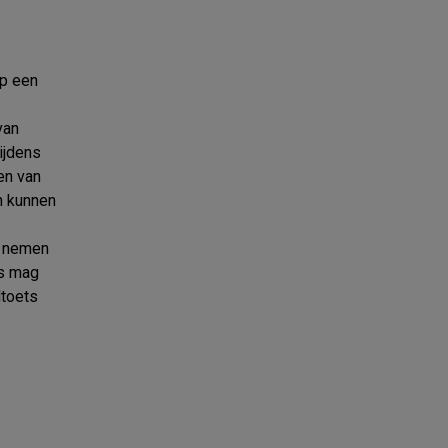
op een
van
ijdens
en van
n kunnen
e nemen
ts mag
ltoets