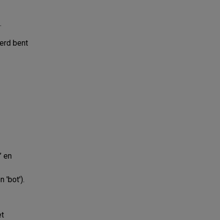
.
eerd bent
’ en
 'bot').
et