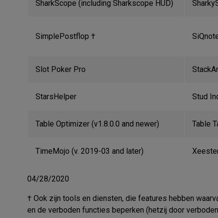
SharkScope (including Sharkscope HUD)
Sharky
SimplePostflop †
SiQnot
Slot Poker Pro
StackA
StarsHelper
Stud In
Table Optimizer (v1.8.0.0 and newer)
Table 
TimeMojo (v. 2019-03 and later)
Xeeste
04/28/2020
† Ook zijn tools en diensten, die features hebben waarv
en de verboden functies beperken (hetzij door verboden f