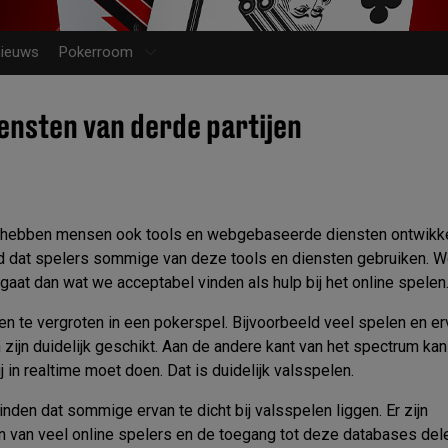
nieuws
Pokerroom
iensten van derde partijen
oor hebben mensen ook tools en webgebaseerde diensten ontwik
ed dat spelers sommige van deze tools en diensten gebruiken. 
gaat dan wat we acceptabel vinden als hulp bij het online spelen
en te vergroten in een pokerspel. Bijvoorbeeld veel spelen en er
zijn duidelijk geschikt. Aan de andere kant van het spectrum ka
j in realtime moet doen. Dat is duidelijk valsspelen.
nden dat sommige ervan te dicht bij valsspelen liggen. Er zijn
 van veel online spelers en de toegang tot deze databases del