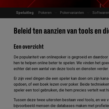
Speluitleg
Pokeren
Pokervarianten
Software
Beleid ten aanzien van tools en d
Een overzicht
De populariteit van onlinepoker is gegroeid en daard
hen te helpen online beter te spelen. We vinden het go
echter dat een aantal van deze tools en diensten verder 
Er zijn veel dingen die een speler kan doen om zijn kans
opdoen, of een boek lezen over poker. Beide technieken 
speler een tool gebruiken, die hem precies vertelt wat hi
Tussen deze twee uitersten bestaan veel tools, en we vi
bijvoorbeeld mensen die databases maken met profielen