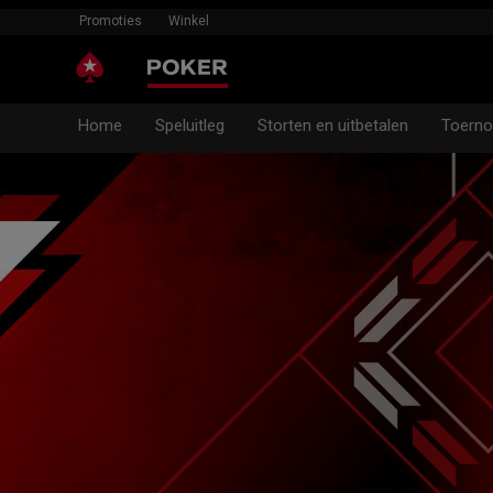
Promoties
Winkel
Home
Speluitleg
Storten en uitbetalen
Toerno