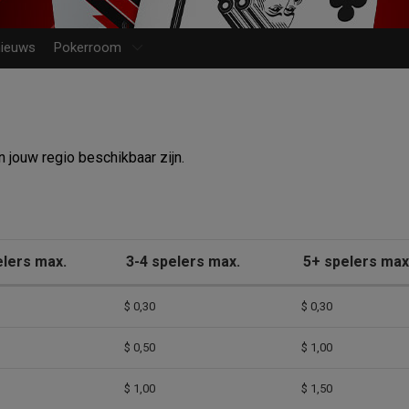
nieuws
Pokerroom
n jouw regio beschikbaar zijn.
elers max.
3-4 spelers max.
5+ spelers max
$ 0,30
$ 0,30
$ 0,50
$ 1,00
$ 1,00
$ 1,50