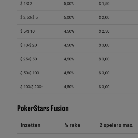
$ 1/$ 2
5,00%
$ 1,50
$ 2,50/$ 5
5,00%
$ 2,00
$ 5/$ 10
4,50%
$ 2,50
$ 10/$ 20
4,50%
$ 3,00
$ 25/$ 50
4,50%
$ 3,00
$ 50/$ 100
4,50%
$ 3,00
$ 100/$ 200+
4,50%
$ 3,00
PokerStars Fusion
Inzetten
% rake
2 spelers max.