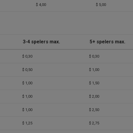
$ 4,00
$ 5,00
3-4 spelers max.
5+ spelers max.
$ 0,30
$ 0,30
$ 0,50
$ 1,00
$ 1,00
$ 1,50
$ 1,00
$ 2,00
$ 1,00
$ 2,50
$ 1,25
$ 2,75