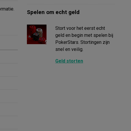
rmatie.
Spelen om echt geld
Stort voor het eerst echt
geld en begin met spelen bij
PokerStars. Stortingen zijn
snel en veilig.
Geld storten