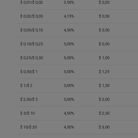
$ 0,01/$ 0,02
3,50%
$ 0,30
$ 0,02/$ 0,05
4,15%
$ 0,50
$ 0,05/$ 0,10
4,50%
$ 0,50
$ 0,10/$ 0,25
5,00%
$ 0,50
$ 0,25/$ 0,50
5,00%
$ 1,00
$ 0,50/$ 1
5,00%
$ 1,25
$ 1/$ 2
5,00%
$ 1,50
$ 2,50/$ 5
5,00%
$ 2,00
$ 5/$ 10
4,50%
$ 2,50
$ 10/$ 20
4,50%
$ 3,00