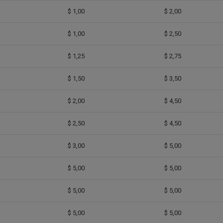
$ 1,00
$ 2,00
$ 1,00
$ 2,50
$ 1,25
$ 2,75
$ 1,50
$ 3,50
$ 2,00
$ 4,50
$ 2,50
$ 4,50
$ 3,00
$ 5,00
$ 5,00
$ 5,00
$ 5,00
$ 5,00
$ 5,00
$ 5,00