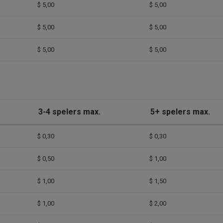
$ 5,00
$ 5,00
$ 5,00
$ 5,00
$ 5,00
$ 5,00
3-4 spelers max.
5+ spelers max.
$ 0,30
$ 0,30
$ 0,50
$ 1,00
$ 1,00
$ 1,50
$ 1,00
$ 2,00