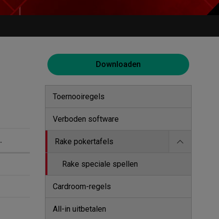
Downloaden
Toernooiregels
Verboden software
.
Rake pokertafels
Rake speciale spellen
Cardroom-regels
All-in uitbetalen