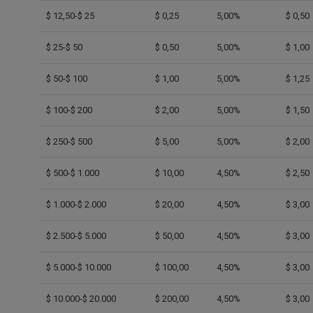
$ 12,50-$ 25
$ 0,25
5,00%
$ 0,50
$ 25-$ 50
$ 0,50
5,00%
$ 1,00
$ 50-$ 100
$ 1,00
5,00%
$ 1,25
$ 100-$ 200
$ 2,00
5,00%
$ 1,50
$ 250-$ 500
$ 5,00
5,00%
$ 2,00
$ 500-$ 1.000
$ 10,00
4,50%
$ 2,50
$ 1.000-$ 2.000
$ 20,00
4,50%
$ 3,00
$ 2.500-$ 5.000
$ 50,00
4,50%
$ 3,00
$ 5.000-$ 10.000
$ 100,00
4,50%
$ 3,00
$ 10.000-$ 20.000
$ 200,00
4,50%
$ 3,00