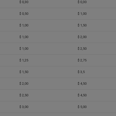
$ 0,30
$ 0,30
$ 0,50
$ 1,00
$ 1,00
$ 1,50
$ 1,00
$ 2,00
$ 1,00
$ 2,50
$ 1,25
$ 2,75
$ 1,50
$ 3,5
$ 2,00
$ 4,50
$ 2,50
$ 4,50
$ 3,00
$ 5,00